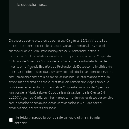
De acuerdo con lo establecido por la Ley Orgánica 15/1999, de 13 de
diciembre, de Protección de Datos de Carácter Personal (LOPD), el
cliente/usuario queda informado y presta su consentimiento a la
incorporación de sus datos a un fichero del que es responsable Orquesta
Sinfónica de Algeciras Amigos de la Música que ha sido debidamente
inscrito en la Agencia Española de Protección de Datos con la finalidad de
informarle sobre los productos y servicios solicitados, así como el envío de
comunicaciones comerciales sobre los mismos. Le informamos también
sobre sus derechos de acceso, rectificación, cancelación y oposición, que
podrá ejercer en el domicilio social de Orquesta Sinfónica de Algeciras
Amigos de la Música sito en Cubo de la música. Juan de la Cierva SN,
11207 Algeciras, Cádiz. Le informamos también que los datos personales
suministrados no serán cedidos ni comunicados, ni siquiera para su
conservación, a terceras personas.
He leído y acepto la política de privacidad y la cláusula
anterior