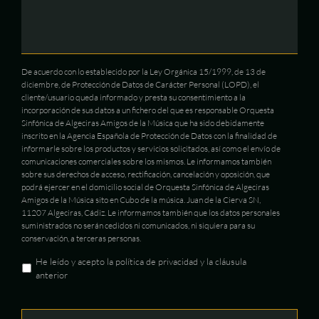
De acuerdo con lo establecido por la Ley Orgánica 15/1999, de 13 de
diciembre, de Protección de Datos de Carácter Personal (LOPD), el
cliente/usuario queda informado y presta su consentimiento a la
incorporación de sus datos a un fichero del que es responsable Orquesta
Sinfónica de Algeciras Amigos de la Música que ha sido debidamente
inscrito en la Agencia Española de Protección de Datos con la finalidad de
informarle sobre los productos y servicios solicitados, así como el envío de
comunicaciones comerciales sobre los mismos. Le informamos también
sobre sus derechos de acceso, rectificación, cancelación y oposición, que
podrá ejercer en el domicilio social de Orquesta Sinfónica de Algeciras
Amigos de la Música sito en Cubo de la música. Juan de la Cierva SN,
11207 Algeciras, Cádiz. Le informamos también que los datos personales
suministrados no serán cedidos ni comunicados, ni siquiera para su
conservación, a terceras personas.
He leído y acepto la política de privacidad y la cláusula
anterior