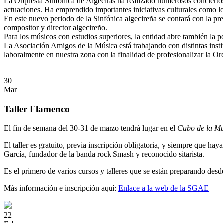
La Orquesta Sinfónica de Algeciras ha realizado numerosos conciertos 
actuaciones. Ha emprendido importantes iniciativas culturales como lo
En este nuevo periodo de la Sinfónica algecireña se contará con la pr
compositor y director algecireño.
Para los músicos con estudios superiores, la entidad abre también la p
La Asociación Amigos de la Música está trabajando con distintas insti
laboralmente en nuestra zona con la finalidad de profesionalizar la Or
30
Mar
Taller Flamenco
El fin de semana del 30-31 de marzo tendrá lugar en el
Cubo de la Mú
El taller es gratuito, previa inscripción obligatoria, y siempre que ha
García, fundador de la banda rock Smash y reconocido sitarista.
Es el primero de varios cursos y talleres que se están preparando desd
Más información e inscripción aquí:
Enlace a la web de la SGAE
22