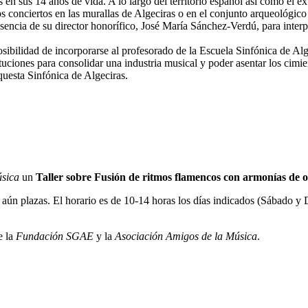
en sus 14 años de vida. A lo largo del territorio español así como el ex
s conciertos en las murallas de Algeciras o en el conjunto arqueológico
esencia de su director honorífico, José María Sánchez-Verdú, para interp
osibilidad de incorporarse al profesorado de la Escuela Sinfónica de Al
tuciones para consolidar una industria musical y poder asentar los cimi
questa Sinfónica de Algeciras.
sica
un
Taller sobre Fusión de ritmos flamencos con armonías de o
ya aún plazas. El horario es de 10-14 horas los días indicados (Sábado y
e la
Fundación SGAE
y la
Asociación Amigos de la Música
.