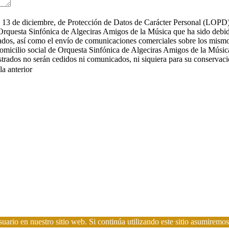
 13 de diciembre, de Protección de Datos de Carácter Personal (LOPD), 
e Orquesta Sinfónica de Algeciras Amigos de la Música que ha sido debi
icitados, así como el envío de comunicaciones comerciales sobre los mi
 domicilio social de Orquesta Sinfónica de Algeciras Amigos de la Músi
rados no serán cedidos ni comunicados, ni siquiera para su conservació
la anterior
uario en nuestro sitio web. Si continúa utilizando este sitio asumiremos