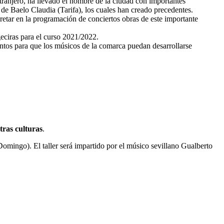
tranjero, ha llevado el nombre de la ciudad con importantes
 de Baelo Claudia (Tarifa), los cuales han creado precedentes.
retar en la programación de conciertos obras de este importante
geciras para el curso 2021/2022.
entos para que los músicos de la comarca puedan desarrollarse
tras culturas
.
 Domingo). El taller será impartido por el músico sevillano Gualberto