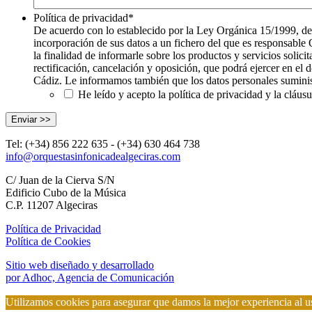
Política de privacidad
*
De acuerdo con lo establecido por la Ley Orgánica 15/1999, de
incorporación de sus datos a un fichero del que es responsabl
la finalidad de informarle sobre los productos y servicios sol
rectificación, cancelación y oposición, que podrá ejercer en el
Cádiz. Le informamos también que los datos personales suminist
He leído y acepto la política de privacidad y la cláusu
Tel: (+34) 856 222 635 - (+34) 630 464 738
info@orquestasinfonicadealgeciras.com
C/ Juan de la Cierva S/N
Edificio Cubo de la Música
C.P. 11207 Algeciras
Política de Privacidad
Política de Cookies
Sitio web diseñado y desarrollado
por Adhoc, Agencia de Comunicación
Utilizamos cookies para asegurar que damos la mejor experiencia al us