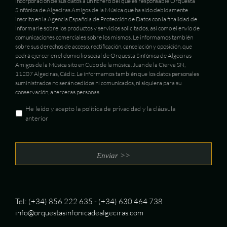
incorporación de sus datos a un fichero del que es responsable Orquesta
Sinfónica de Algeciras Amigos de la Música que ha sido debidamente
inscrito en la Agencia Española de Protección de Datos con la finalidad de
informarle sobre los productos y servicios solicitados, así como el envío de
comunicaciones comerciales sobre los mismos. Le informamos también
sobre sus derechos de acceso, rectificación, cancelación y oposición, que
podrá ejercer en el domicilio social de Orquesta Sinfónica de Algeciras
Amigos de la Música sito en Cubo de la música. Juan de la Cierva SN,
11207 Algeciras, Cádiz. Le informamos también que los datos personales
suministrados no serán cedidos ni comunicados, ni siquiera para su
conservación, a terceras personas.
He leído y acepto la política de privacidad y la cláusula
anterior
Tel: (+34) 856 222 635 - (+34) 630 464 738
info@orquestasinfonicadealgeciras.com